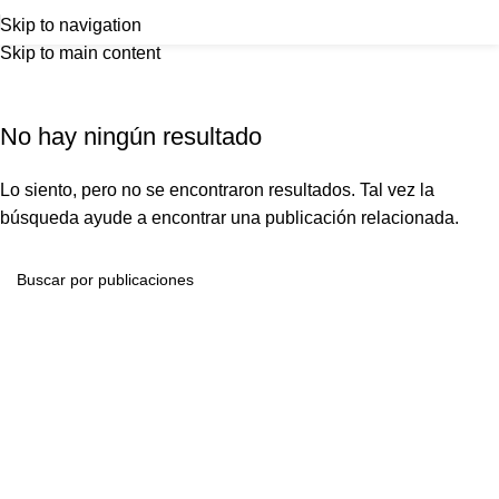
Skip to navigation
Skip to main content
Uncategorized
Inicio
Archivo por categoría "Uncategorized"
No hay ningún resultado
Lo siento, pero no se encontraron resultados. Tal vez la
búsqueda ayude a encontrar una publicación relacionada.